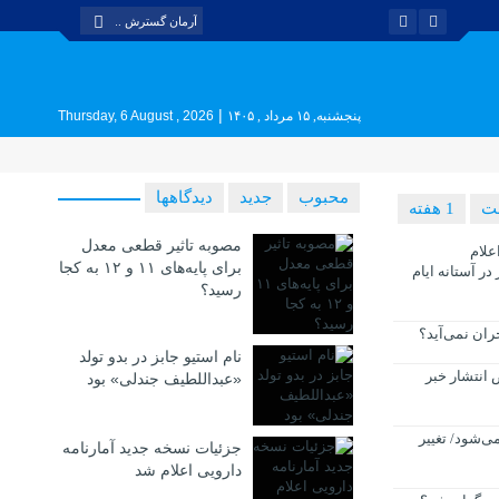
|
پنجشنبه, ۱۵ مرداد , ۱۴۰۵
Thursday, 6 August , 2026
محبوب
جدید
دیدگاهها
1 هفته
مصوبه تاثیر قطعی معدل
علام
برای پایه‌های ۱۱ و ۱۲ به کجا
ر آستانه ایام
رسید؟
ان نمی‌آید؟
نام استیو جابز در بدو تولد
انتشار خبر
«عبداللطیف جندلی» بود
ی‌شود/ تغییر
جزئیات نسخه جدید آمارنامه
دارویی اعلام شد