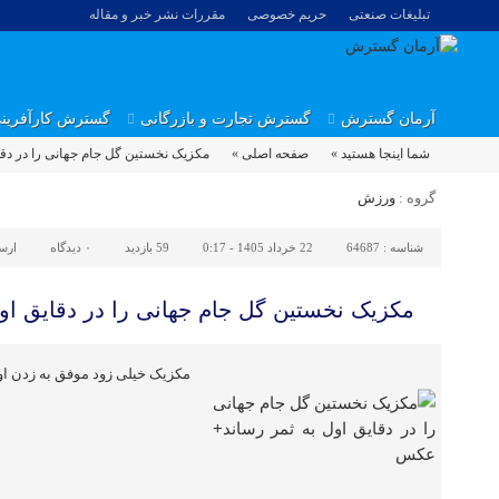
تبلیغات صنعتی
حریم خصوصی
مقررات نشر خبر و مقاله
آرمان گسترش
گسترش تجارت و بازرگانی
گسترش کارآفرین
شما اینجا هستید »
صفحه اصلی »
مکزیک نخستین گل جام جهانی را در دق
گروه :
ورزش
شناسه :
64687
22 خرداد 1405 - 0:17
59 بازدید
۰
دیدگاه
ارس
مکزیک نخستین گل جام جهانی را در دقایق ا
مکزیک خیلی زود موفق به زدن او