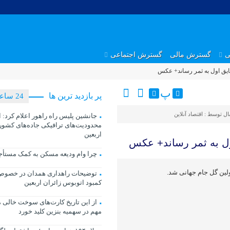
ی
گسترش مالی
گسترش اجتماعی
ایق اول به ثمر رساند+ عکس
پ
پر بازدید ترین ها
24 ساعت
ال توسط :
اقتصاد آنلاین
جانشین پلیس راه راهور اعلام کرد: ا
محدودیت‌های ترافیکی جاده‌های کشور د
اربعین
ول به ثمر رساند+ عکس
چرا وام ودیعه مسکن به کمک مستأجر
لین گل جام جهانی شد.
توضیحات راهداری همدان در خصوص 
کمبود اتوبوس زائران اربعین
از این تاریخ کارت‌های سوخت خالی م
مهم در سهمیه بنزین کلید خورد