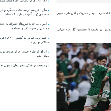
دلار ۱۹۴ هزار تومانی؛ چرا فقط میلگرد گران شد؟
به گزارش اقتصادآنلاین به نقل از خبرآنلاین، جام جهانی ۲۰۲۶ از ساعت ۲۲:۳۰ امشب با دیدار مکزیک و آفریقای جنوبی
درصدی ذوب آهن در بازار کم تقاضا
آیین‌نامه جدید نیروهای شرکتی؛ اختل
مجلس بر سر حذف واسطه‌ها
مکزیک میزبان در این بازی خیلی زود از حریف خود جلو افتاد و خولیان کینیونس در دقیقه ۹ نخستین گل جام جهانی
تغییر ریل صادرات کشور از «خام‌ف
«کالای نهایی»
ایران از طرح جدید احراز هویت توس
معاف شد
وضعیت ترافیکی محورهای منتهی به 