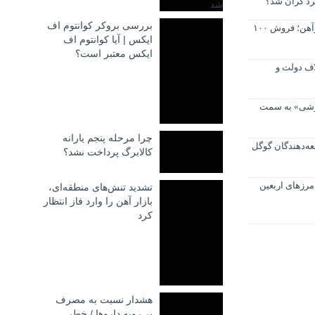
بررسی بروکر کوانتوم اف
مازاد عرضه در معاملات میلگرد و تیرآهن؛ فروش ۱۰۰
ایکس | آیا کوانتوم اف
ایکس معتبر است؟
اف دولت و
روشی» به سمت
چرا مرحله پنجم یارانه
عه‌دهندگان گوگل
کالابرگ پرداخت نشد؟
مرزهای اربعین
تشدید تنش‌های منطقه‌ای،
بازار آهن را وارد فاز انتظار
کرد
هشدار نسبت به مصرف
بی‌رویه داروها / خطر