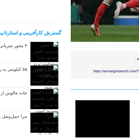
گسترش کارآفرینی و استارتاپ
۴ محور شریانی کشور مسدود شد| ممنوعیت تردد در جاده چالوس تا ساعت ۱۹
 :
۵۵ کیلومتر به راه‌های لرستان افزوده می‌شود
https://armangostaresh.com/
جاده چالوس از فردا ی
چرا حمل‌ونقل پ