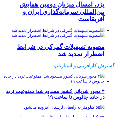
یزد، امسال میزبان دومین همایش
بین‌المللی سرمایه‌گذاری ایران و
آفریقاست
مصوبه تسهیلات گمرکی در شرایط
اضطرار تمدید شد
گسترش کارآفرینی و استارتاپ
۴ محور شریانی کشور مسدود شد| ممنوعیت تردد
در جاده چالوس تا ساعت ۱۹