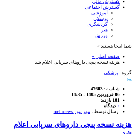
گسترش مالی
گسترش اجتماعی
آموزشی
پزشکی
گردشگری
هنر
ورزش
شما اینجا هستید »
صفحه اصلی »
هزینه نسخه پیچی داروهای سرپایی اعلام شد
گروه :
پزشکی
پ
شناسه :
47603
06 فروردین 1405 - 14:35
181 بازدید
۰
دیدگاه
ارسال توسط :
مهر نیوز mehrnews
هزینه نسخه پیچی داروهای سرپایی اعلام
شد