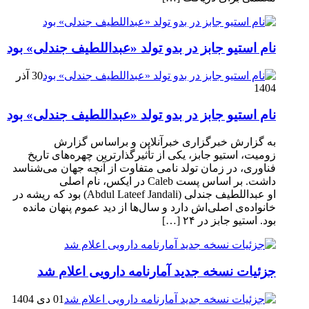
نام استیو جابز در بدو تولد «عبداللطیف جندلی» بود
30 آذر
1404
نام استیو جابز در بدو تولد «عبداللطیف جندلی» بود
به گزارش خبرگزاری خبرآنلاین و براساس گزارش
زومیت، استیو جابز، یکی از تأثیرگذارترین چهره‌های تاریخ
فناوری، در زمان تولد نامی متفاوت از آنچه جهان می‌شناسد
داشت. بر اساس پست Caleb در ایکس، نام اصلی
او عبداللطیف جندلی (Abdul Lateef Jandali) بود که ریشه در
خانواده‌ی اصلی‌اش دارد و سال‌ها از دید عموم پنهان مانده
بود. استیو جابز در ۲۴ […]
جزئیات نسخه جدید آمارنامه دارویی اعلام شد
01 دی 1404