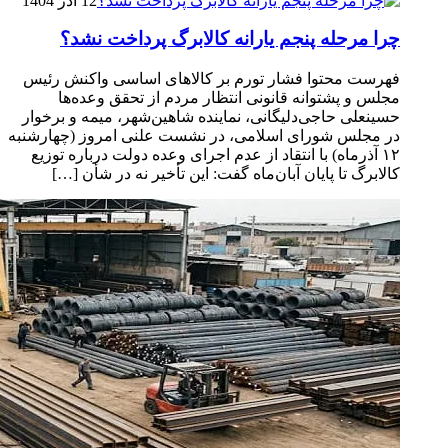
12 آذر 1404
چرا مرحله پنجم یارانه کالابرگ پرداخت نشد؟
فهرست محتوا فشار تورم بر کالاهای اساسی واکنش رئیس
مجلس و پشتوانه قانونی انتظار مردم از تحقق وعده‌ها
حسینعلی حاجی‌دلیگانی، نماینده شاهین‌شهر، میمه و برخوار
در مجلس شورای اسلامی، در نشست علنی امروز (چهارشنبه
۱۲ آذرماه) با انتقاد از عدم اجرای وعده دولت درباره توزیع
کالابرگ تا پایان آبان‌ماه گفت: این تأخیر نه در شأن […]