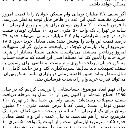
مسکن خواهد داشت.
اگر سقف ۳.۷ میلیارد تومانی وام مسکن جوانان را با قیمت امروز
مسکن مقایسه کنیم، این عدد در ظاهر قابل توجه به نظر می‌رسد.
با فرض قیمت ۲۰۰ میلیون تومان برای هر مترمربع آپارتمان ۱۰
ساله در تهران، یک واحد ۵۰ متری حدود ۱۰ میلیارد تومان قیمت
دارد. در چنین شرایطی، وام ۳.۷ میلیارد تومانی می‌تواند حدود ۳۷
درصد قیمت این واحد را پوشش دهد؛ یعنی معادل خرید حدود ۱۸.۵
مترمربع از یک آپارتمان کوچک در پایتخت. بنابراین اگر این تسهیلات
امروز پرداخت می‌شد، می‌توانست بخشی نسبتاً معنادار از هزینه
خرید خانه را تأمین کند.اما مسئله اصلی این است که ماهیت حساب
مسکن جوانان، پرداخت فوری وام نیست. متقاضی برای رسیدن به
سقف تسهیلات باید سال‌ها سپرده‌گذاری کند و در حالت کامل، ۱۰
سال منتظر بماند. همین فاصله زمانی در بازاری مانند مسکن تهران،
می‌تواند قدرت خرید وام را به‌شدت فرسایش دهد.
برای فهم ابعاد موضوع، حساب‌هایی را بررسی کردیم که در سال
۱۳۹۵ افتتاح شده‌اند و اکنون پس از ۱۰ سال به مرحله دریافت
سقف تسهیلات رسیده‌اند. سقف وام این حساب‌ها در تهران ۱۱۰
میلیون تومان است؛ رقمی که با فرض قیمت متری ۲۰۰ میلیون
تومان برای یک آپارتمان ۱۰ ساله در پایتخت، حتی کفاف خرید یک
مترمربع خانه را هم نمی‌دهد. به بیان عددی، این وام فقط معادل
حدود ۰.۵۵ مترمربع آپارتمان است و از قیمت یک واحد ۵۰ متری ۱۰
میلیارد تومانی، تنها حدود ۱.۱ درصد را پوشش می‌دهد.یعنی، ۱۰