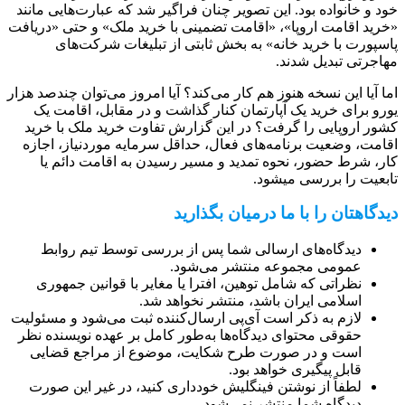
خود و خانواده‌ بود. این تصویر چنان فراگیر شد که عبارت‌هایی مانند
«خرید اقامت اروپا»، «اقامت تضمینی با خرید ملک» و حتی «دریافت
پاسپورت با خرید خانه» به بخش ثابتی از تبلیغات شرکت‌های
مهاجرتی تبدیل شدند.
اما آیا این نسخه هنوز هم کار می‌کند؟ آیا امروز می‌توان چندصد هزار
یورو برای خرید یک آپارتمان کنار گذاشت و در مقابل، اقامت یک
کشور اروپایی را گرفت؟ در این گزارش تفاوت خرید ملک با خرید
اقامت، وضعیت برنامه‌های فعال، حداقل سرمایه موردنیاز، اجازه
کار، شرط حضور، نحوه تمدید و مسیر رسیدن به اقامت دائم یا
تابعیت را بررسی میشود.
دیدگاهتان را با ما درمیان بگذارید
دیدگاه‌های ارسالی شما پس از بررسی توسط تیم روابط
عمومی مجموعه منتشر می‌شود.
نظراتی که شامل توهین، افترا یا مغایر با قوانین جمهوری
اسلامی ایران باشد، منتشر نخواهد شد.
لازم به ذکر است آی‌پی ارسال‌کننده ثبت می‌شود و مسئولیت
حقوقی محتوای دیدگاه‌ها به‌طور کامل بر عهده نویسنده نظر
است و در صورت طرح شکایت، موضوع از مراجع قضایی
قابل پیگیری خواهد بود.
لطفاً از نوشتن فینگلیش خودداری کنید، در غیر این صورت
دیدگاه شما منتشر نمی‌شود.