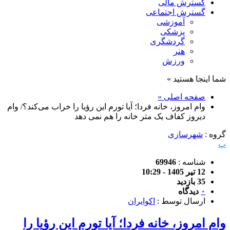
گسترش مالی
گسترش اجتماعی
آموزشی
پزشکی
گردشگری
هنر
ورزش
شما اینجا هستید »
صفحه اصلی »
وام امروز، خانه فردا؛ آیا تورم این رؤیا را خراب می‌کند؟/ وام
دیروز کفاف یک متر خانه را هم نمی دهد
گروه :
شهرسازی
پ
شناسه :
69946
12 تیر 1405 - 10:29
35 بازدید
۰
دیدگاه
ارسال توسط :
اکوایران
وام امروز، خانه فردا؛ آیا تورم این رؤیا را