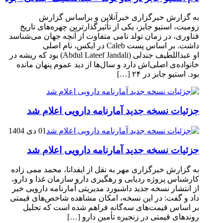
به گزارش خبرگزاری خبرآنلاین و براساس گزارش
زومیت، استیو جابز، یکی از تأثیرگذارترین چهره‌های تاریخ
فناوری، در زمان تولد نامی متفاوت از آنچه جهان می‌شناسد
داشت. بر اساس پست Caleb در ایکس، نام اصلی
او عبداللطیف جندلی (Abdul Lateef Jandali) بود که ریشه در
خانواده‌ی اصلی‌اش دارد و سال‌ها از دید عموم پنهان مانده
بود. استیو جابز در ۲۴ […]
جزئیات نسخه جدید آمارنامه دارویی اعلام شد
01 دی 1404
جزئیات نسخه جدید آمارنامه دارویی اعلام شد
به گزارش خبرگزاری مهر به نقل از ایفدانا، محمد ممی زاده
کارشناس پروژه ردیابی و رهگیری دارو سازمان غذا و دارو،
از انتشار نسخه جدید داشبورد مدیریتی آمارنامه دارویی خبر
داد و گفت: در این نسخه، امکان مشاهده شاخص‌های قیمتی
بر اساس قیمت‌های سه‌گانه فراهم شده است که تحلیل
روندهای قیمتی در زنجیره تأمین دارو […]