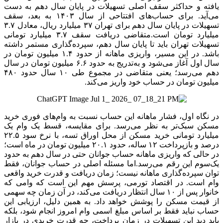
یافته و حداکثر سقف اصلی تسهیلات در پایان سال دهم به دست
می‌آید. برای حساب‌های افتتاحی از سال ۱۴۰۳ به بعد، سقف
تسهیلات در پایان سال دهم برای تهران ۳۷ میلیارد ریال، معادل ۳.۷
میلیارد تومان است.متقاضی دریافت سقف ۳.۷ میلیارد تومانی
تسهیلات تهران باید تا پایان سال دهم، سپرده‌گذاری مستمر داشته
باشد. در این مسیر، واریزی ماهانه از حدود ۱.۴ میلیون تومان در
سال اول آغاز می‌شود و به‌تدریج به حدود ۶.۶ میلیون تومان در سال
دهم می‌رسد؛ یعنی متقاضی در مجموع طی ۱۰ سال حدود ۴۸۰
میلیون تومان در حساب خود واریز می‌کند.
در نگاه اول، فشار ماهانه این حساب نسبت به وام‌های فوری خرید
مسکن سبک‌تر به نظر می‌رسد. برای مقایسه، قسط یک وام یک
میلیارد تومانی خرید مسکن از محل اوراق تسه، با نرخ سود ۲۲.۵
درصد و بازپرداخت ۱۲ ساله، حدود ۲۰.۱ میلیون تومان در ماه است؛
در حالی که واریزی ماهانه حساب جوانان حتی در سال دهم به حدود
یک‌سوم این رقم می‌رسد.اما مسئله اصلی در حساب جوانان، فقط
توان سپرده‌گذاری ماهانه نیست؛ زمان دریافت و قدرت خرید واقعی
وام است. در اقتصاد تورمی، پرسش مهم این است که وامی که
خانوار پس از ۱۰ سال انتظار دریافت می‌کند، در آن زمان چه سهمی
از قیمت مسکن را پوشش خواهد داد. به همین دلیل، ارزیابی این
حساب نباید فقط بر اساس مبلغ اسمی وام امروز انجام شود، بلکه
باید دید این تسهیلات در زمان پرداخت، چه قدرت خریدی در بازار