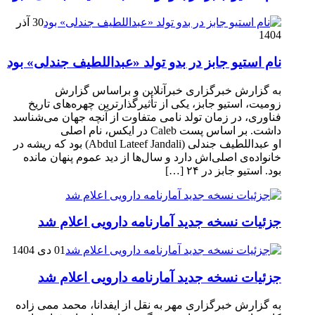
30 آذر
1404
نام استیو جابز در بدو تولد «عبداللطیف جندلی» بود
به گزارش خبرگزاری خبرآنلاین و براساس گزارش
زومیت، استیو جابز، یکی از تأثیرگذارترین چهره‌های تاریخ
فناوری، در زمان تولد نامی متفاوت از آنچه جهان می‌شناسد
داشت. بر اساس پست Caleb در ایکس، نام اصلی
او عبداللطیف جندلی (Abdul Lateef Jandali) بود که ریشه در
خانواده‌ی اصلی‌اش دارد و سال‌ها از دید عموم پنهان مانده
بود. استیو جابز در ۲۴ […]
جزئیات نسخه جدید آمارنامه دارویی اعلام شد
01 دی 1404
جزئیات نسخه جدید آمارنامه دارویی اعلام شد
به گزارش خبرگزاری مهر به نقل از ایفدانا، محمد ممی زاده