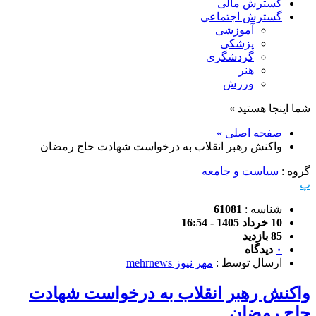
گسترش مالی
گسترش اجتماعی
آموزشی
پزشکی
گردشگری
هنر
ورزش
شما اینجا هستید »
صفحه اصلی »
واکنش رهبر انقلاب به درخواست شهادت حاج رمضان
گروه :
سیاست و جامعه
پ
شناسه :
61081
10 خرداد 1405 - 16:54
85 بازدید
۰
دیدگاه
ارسال توسط :
مهر نیوز mehrnews
واکنش رهبر انقلاب به درخواست شهادت
حاج رمضان