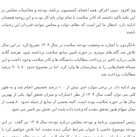
وی افزود: بدون اغراق، همه اعضای کمیسیون برنامه، بودجه و محاسبات مجلس بر
این نکته تاکید داشتند که کادر سلامت با تمام توان پای کار بودند و این روحیه همچنان
ادامه دارد. انتظار ما این است که نظام، دولت و مجلس بتوانند قدردان این زحمات
باشند.
تاجگردون با اشاره به وضعیت بودجه سلامت در سال ۱۴۰۴ تصریح کرد: در این سال
تلاش شد گام های موثری در حوزه تامین منابع سلامت برداشته شود. هرچند گلایه
هایی درباره تاخیر در پرداخت مطالبات دانشگاه ها و کادر سلامت وجود داشت و این
مساله فشارهایی را به بیمارستان ها وارد کرد، اما در مجموع حدود ۸۰ تا ۹۰ درصد
مطالبات پرداخت شد.
وی ادامه داد: در برخی موارد حتی بیش از ۱۰۰ درصد تخصیص انجام شد و به طور
کلی می توان گفت سال ۱۴۰۴ از نظر اعتبارات و میزان تحقق آنها، یکی از بهترین
سال ها در حوزه سلامت بوده است. البته بخشی از منابع از جمله حدود ۸۰ همت از
محل سهام هنوز محقق نشده که وعده داده شده این بخش نیز تامین می شود.
رئیس کمیسیون برنامه و بودجه مجلس درباره بودجه سال ۱۴۰۵ نیز گفت: در این
بودجه موضوع خاصی با عنوان شرایط جنگی دیده نشده، اما تلاش خواهیم کرد با
همکاری سازمان برنامه و بودجه، ساز و کارهای لازم برای بهبود نظام بودجه ریزی