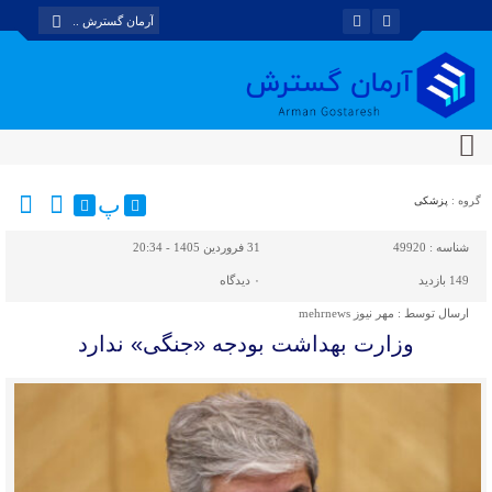
پ
گروه :
پزشکی
شناسه :
49920
31 فروردین 1405 - 20:34
149 بازدید
۰
دیدگاه
ارسال توسط :
مهر نیوز mehrnews
وزارت بهداشت بودجه «جنگی» ندارد