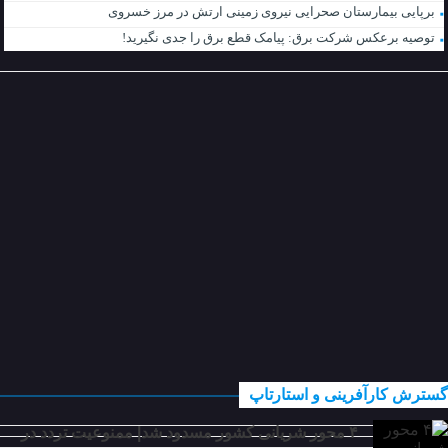
برپایی بیمارستان صحرایی نیروی زمینی ارتش در مرز خسروی
توصیه برعکس شرکت برق: پیامک قطع برق را جدی نگیرید!
گسترش کارآفرینی و استارتاپ
۴ محور شریانی کشور مسدود شد| ممنوعیت تردد در