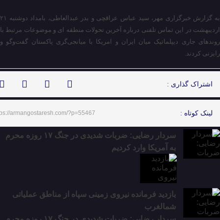
به گزارش خبرگزاری مهر، سید عباس عراقچی و بدر عبدالعاطی، بامداد دوشنبه ۲۱
اردیبهشت در این تماس تلفنی درباره آخرین تحولات منطقه ای و موضوعات مرتبط با
روندهای جاری دیپلماتیک میان ایران و امریکا با میانجی‌گری پاکستان گفت‌وگو و
رایزنی کردند.
اشتراک گذاری :
لینک کوتاه :
tps://armangostaresh.com/?p=55467
سردار رضایی: ضربات شدیدی در جنگ ۱۷ روزه محرم
به آمریکا وارد کردیم
بازدید فرمانده نیروی زمینی سپاه از مناطق عملیاتی
شمالغرب
سردار رضایی: ضربات شدیدی در جنگ ۱۷ روزه محرم