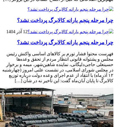
چرا مرحله پنجم یارانه کالابرگ پرداخت نشد؟
12 آذر 1404
چرا مرحله پنجم یارانه کالابرگ پرداخت نشد؟
فهرست محتوا فشار تورم بر کالاهای اساسی واکنش رئیس
مجلس و پشتوانه قانونی انتظار مردم از تحقق وعده‌ها
حسینعلی حاجی‌دلیگانی، نماینده شاهین‌شهر، میمه و برخوار
در مجلس شورای اسلامی، در نشست علنی امروز (چهارشنبه
۱۲ آذرماه) با انتقاد از عدم اجرای وعده دولت درباره توزیع
کالابرگ تا پایان آبان‌ماه گفت: این تأخیر نه در شأن […]