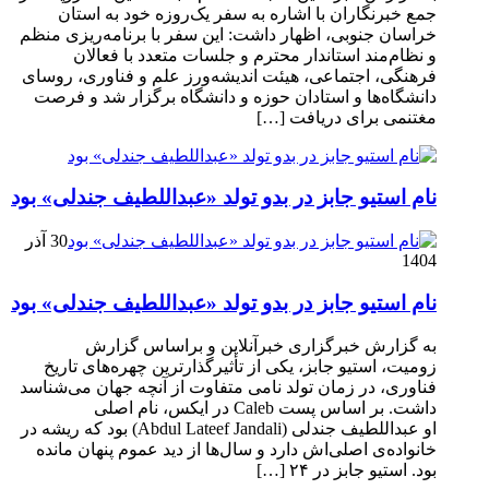
جمع خبرنگاران با اشاره به سفر یک‌روزه خود به استان
خراسان جنوبی، اظهار داشت: این سفر با برنامه‌ریزی منظم
و نظام‌مند استاندار محترم و جلسات متعدد با فعالان
فرهنگی، اجتماعی، هیئت اندیشه‌ورز علم و فناوری، روسای
دانشگاه‌ها و استادان حوزه و دانشگاه برگزار شد و فرصت
مغتنمی برای دریافت […]
نام استیو جابز در بدو تولد «عبداللطیف جندلی» بود
30 آذر
1404
نام استیو جابز در بدو تولد «عبداللطیف جندلی» بود
به گزارش خبرگزاری خبرآنلاین و براساس گزارش
زومیت، استیو جابز، یکی از تأثیرگذارترین چهره‌های تاریخ
فناوری، در زمان تولد نامی متفاوت از آنچه جهان می‌شناسد
داشت. بر اساس پست Caleb در ایکس، نام اصلی
او عبداللطیف جندلی (Abdul Lateef Jandali) بود که ریشه در
خانواده‌ی اصلی‌اش دارد و سال‌ها از دید عموم پنهان مانده
بود. استیو جابز در ۲۴ […]