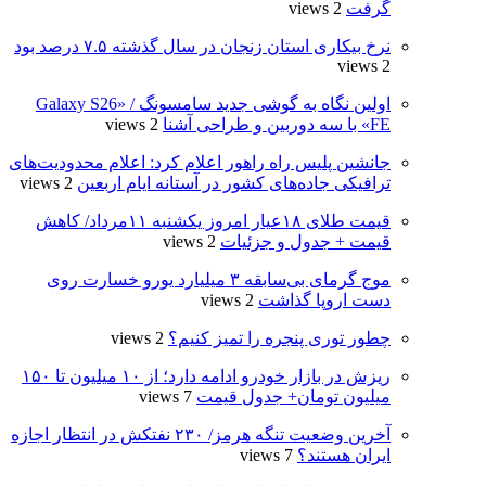
گرفت
2 views
نرخ بیکاری استان زنجان در سال گذشته ۷.۵ درصد بود
2 views
اولین نگاه به گوشی جدید سامسونگ / «Galaxy S26
FE» با سه دوربین و طراحی آشنا
2 views
جانشین پلیس راه راهور اعلام کرد: اعلام محدودیت‌های
ترافیکی جاده‌های کشور در آستانه ایام اربعین
2 views
قیمت طلای ۱۸عیار امروز یکشنبه ۱۱مرداد/ کاهش
قیمت + جدول و جزئیات
2 views
موج گرمای بی‌سابقه ۳ میلیارد یورو خسارت روی
دست اروپا گذاشت
2 views
چطور توری پنجره را تمیز کنیم؟
2 views
ریزش در بازار خودرو ادامه دارد؛ از ۱۰ میلیون تا ۱۵۰
میلیون تومان+ جدول قیمت
7 views
آخرین وضعیت تنگه هرمز/ ۲۳۰ نفتکش در انتظار اجازه
ایران هستند؟
7 views