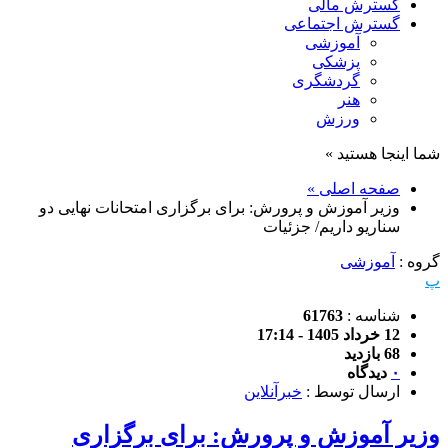
گسترش مالی
گسترش اجتماعی
آموزشی
پزشکی
گردشگری
هنر
ورزش
شما اینجا هستید »
صفحه اصلی »
وزیر آموزش و پرورش: برای برگزاری امتحانات نهایی دو
سناریو داریم/ جزئیات
گروه :
آموزشی
پ
شناسه :
61763
12 خرداد 1405 - 17:14
68 بازدید
۰
دیدگاه
ارسال توسط :
خبرآنلاین
وزیر آموزش و پرورش: برای برگزاری