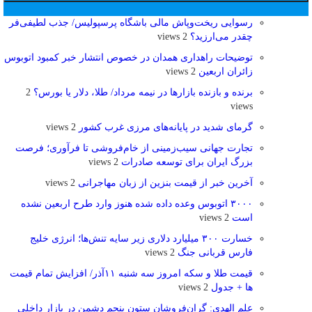
پر بازدید ترین ها
24 ساعت
1 هفته
رسوایی ریخت‌وپاش مالی باشگاه پرسپولیس/ جذب لطیفی‌فر
چقدر می‌ارزید؟
2 views
توضیحات راهداری همدان در خصوص انتشار خبر کمبود اتوبوس
زائران اربعین
2 views
برنده‌ و بازنده بازارها در نیمه مرداد/ طلا، دلار یا بورس؟
2
views
گرمای شدید در پایانه‌های مرزی غرب کشور
2 views
تجارت جهانی سیب‌زمینی از خام‌فروشی تا فرآوری؛ فرصت
بزرگ ایران برای توسعه صادرات
2 views
آخرین خبر از قیمت بنزین از زبان مهاجرانی
2 views
۳۰۰۰ اتوبوس وعده داده شده هنوز وارد طرح اربعین نشده
است
2 views
خسارت ۳۰۰ میلیارد دلاری زیر سایه تنش‌ها؛ انرژی خلیج
فارس قربانی جنگ
2 views
قیمت طلا و سکه امروز سه شنبه ۱۱آذر/ افزایش تمام قیمت
ها + جدول
2 views
علم الهدی: گران‌فروشان ستون پنجم دشمن در بازار داخلی