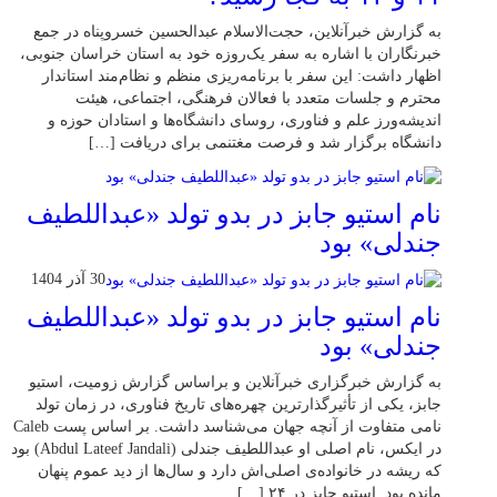
به گزارش خبرآنلاین، حجت‌الاسلام عبدالحسین خسروپناه در جمع
خبرنگاران با اشاره به سفر یک‌روزه خود به استان خراسان جنوبی،
اظهار داشت: این سفر با برنامه‌ریزی منظم و نظام‌مند استاندار
محترم و جلسات متعدد با فعالان فرهنگی، اجتماعی، هیئت
اندیشه‌ورز علم و فناوری، روسای دانشگاه‌ها و استادان حوزه و
دانشگاه برگزار شد و فرصت مغتنمی برای دریافت […]
نام استیو جابز در بدو تولد «عبداللطیف
جندلی» بود
30 آذر 1404
نام استیو جابز در بدو تولد «عبداللطیف
جندلی» بود
به گزارش خبرگزاری خبرآنلاین و براساس گزارش زومیت، استیو
جابز، یکی از تأثیرگذارترین چهره‌های تاریخ فناوری، در زمان تولد
نامی متفاوت از آنچه جهان می‌شناسد داشت. بر اساس پست Caleb
در ایکس، نام اصلی او عبداللطیف جندلی (Abdul Lateef Jandali) بود
که ریشه در خانواده‌ی اصلی‌اش دارد و سال‌ها از دید عموم پنهان
مانده بود. استیو جابز در ۲۴ […]