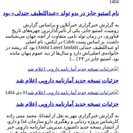
1404
نام استیو جابز در بدو تولد «عبداللطیف جندلی» بود
به گزارش خبرگزاری خبرآنلاین و براساس گزارش
زومیت، استیو جابز، یکی از تأثیرگذارترین چهره‌های تاریخ
فناوری، در زمان تولد نامی متفاوت از آنچه جهان می‌شناسد
داشت. بر اساس پست Caleb در ایکس، نام اصلی
او عبداللطیف جندلی (Abdul Lateef Jandali) بود که ریشه در
خانواده‌ی اصلی‌اش دارد و سال‌ها از دید عموم پنهان مانده
بود. استیو جابز در ۲۴ […]
جزئیات نسخه جدید آمارنامه دارویی اعلام شد
01 دی 1404
جزئیات نسخه جدید آمارنامه دارویی اعلام شد
به گزارش خبرگزاری مهر به نقل از ایفدانا، محمد ممی زاده
کارشناس پروژه ردیابی و رهگیری دارو سازمان غذا و دارو،
از انتشار نسخه جدید داشبورد مدیریتی آمارنامه دارویی خبر
داد و گفت: در این نسخه، امکان مشاهده شاخص‌های قیمتی