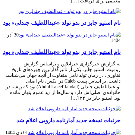
مغتنمی برای دریافت […]
نام استیو جابز در بدو تولد «عبداللطیف جندلی» بود
30 آذر
1404
نام استیو جابز در بدو تولد «عبداللطیف جندلی» بود
به گزارش خبرگزاری خبرآنلاین و براساس گزارش
زومیت، استیو جابز، یکی از تأثیرگذارترین چهره‌های تاریخ
فناوری، در زمان تولد نامی متفاوت از آنچه جهان می‌شناسد
داشت. بر اساس پست Caleb در ایکس، نام اصلی
او عبداللطیف جندلی (Abdul Lateef Jandali) بود که ریشه در
خانواده‌ی اصلی‌اش دارد و سال‌ها از دید عموم پنهان مانده
بود. استیو جابز در ۲۴ […]
جزئیات نسخه جدید آمارنامه دارویی اعلام شد
01 دی 1404