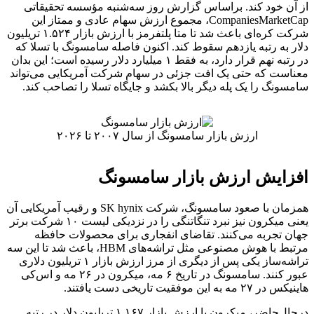
از آن خود کند. براساس گزارش روز سه‌شنبه مؤسسه تحقیقاتی
CompaniesMarketCap، مجموع ارزش سهام عادی و ممتاز این
شرکت کره‌ای باعث شد تا متا پلتفرمز با ارزش بازار ۱.۵۲۴ تریلیون
دلار به رتبه یازدهم سقوط کند. اکنون فاصله سامسونگ با تسلا که
در رتبه نهم قرار دارد، به فقط ۱ میلیارد دلار رسیده است؛ این بدان
معناست که حتی یک افت جزئی در سهام شرکت آمریکایی می‌تواند
سامسونگ را یک پله دیگر بالا بکشد و جایگاه تسلا را تصاحب کند.
ارزش بازار سامسونگ از سال ۲۰۰۷ تا ۲۰۲۶
افزایش ارزش بازار سامسونگ
همزمان با صعود سامسونگ، شرکت SK hynix و رقیب آمریکایی آن
یعنی میکرون نیز نبرد تنگاتنگی را در نزدیکی لیست ۱۰ شرکت برتر
جهان تجربه می‌کنند. تقاضای انفجاری برای محصولات حافظه
مرتبط با هوش مصنوعی مثل تراشه‌های HBM، باعث شد تا این سه
تراشه‌ساز یکی پس از دیگری از مرز ارزش بازار ۱ تریلیون دلاری
عبور کنند. سامسونگ در تاریخ ۶ مه، میکرون در ۲۶ مه و اس‌کی
هاینیکس در ۲۷ مه به این موفقیت تاریخی دست یافتند.
درحال‌حاضر، میکرون با ارزش بازار ۱.۱۶۷ تریلیون دلار در رتبه