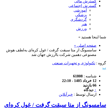
گسترش مالی
گسترش اجتماعی
آموزشی
پزشکی
گردشگری
هنر
ورزش
شما اینجا هستید »
صفحه اصلی »
سامسونگ از متا سبقت گرفت / غول کره‌ای به‌لطف هوش
مصنوعی دهمین شرکت باارزش جهان شد
گروه :
تکنولوژی و تجهیزات صنعتی
پ
شناسه :
61808
12 خرداد 1405 - 22:10
66 بازدید
۰
دیدگاه
ارسال توسط :
خبرآنلاین
سامسونگ از متا سبقت گرفت / غول کره‌ای