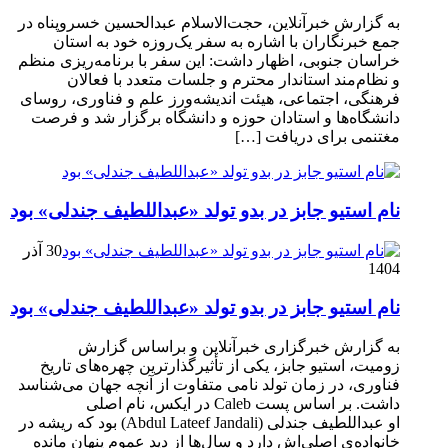
به گزارش خبرآنلاین، حجت‌الاسلام عبدالحسین خسروپناه در
جمع خبرنگاران با اشاره به سفر یک‌روزه خود به استان
خراسان جنوبی، اظهار داشت: این سفر با برنامه‌ریزی منظم
و نظام‌مند استاندار محترم و جلسات متعدد با فعالان
فرهنگی، اجتماعی، هیئت اندیشه‌ورز علم و فناوری، روسای
دانشگاه‌ها و استادان حوزه و دانشگاه برگزار شد و فرصت
مغتنمی برای دریافت […]
نام استیو جابز در بدو تولد «عبداللطیف جندلی» بود
30 آذر
1404
نام استیو جابز در بدو تولد «عبداللطیف جندلی» بود
به گزارش خبرگزاری خبرآنلاین و براساس گزارش
زومیت، استیو جابز، یکی از تأثیرگذارترین چهره‌های تاریخ
فناوری، در زمان تولد نامی متفاوت از آنچه جهان می‌شناسد
داشت. بر اساس پست Caleb در ایکس، نام اصلی
او عبداللطیف جندلی (Abdul Lateef Jandali) بود که ریشه در
خانواده‌ی اصلی‌اش دارد و سال‌ها از دید عموم پنهان مانده