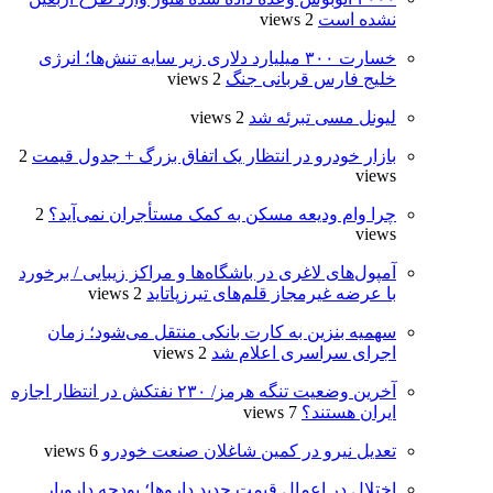
نشده است
2 views
خسارت ۳۰۰ میلیارد دلاری زیر سایه تنش‌ها؛ انرژی
خلیج فارس قربانی جنگ
2 views
لیونل مسی تبرئه شد
2 views
بازار خودرو در انتظار یک اتفاق بزرگ + جدول قیمت
2
views
چرا وام ودیعه مسکن به کمک مستأجران نمی‌آید؟
2
views
آمپول‌های لاغری در باشگاه‌ها و مراکز زیبایی / برخورد
با عرضه غیرمجاز قلم‌های تیرزپاتاید
2 views
سهمیه بنزین به کارت بانکی منتقل می‌شود؛ زمان
اجرای سراسری اعلام شد
2 views
آخرین وضعیت تنگه هرمز/ ۲۳۰ نفتکش در انتظار اجازه
ایران هستند؟
7 views
تعدیل نیرو در کمین شاغلان صنعت خودرو
6 views
اختلال در اعمال قیمت‌ جدید داروها؛ بودجه دارویار