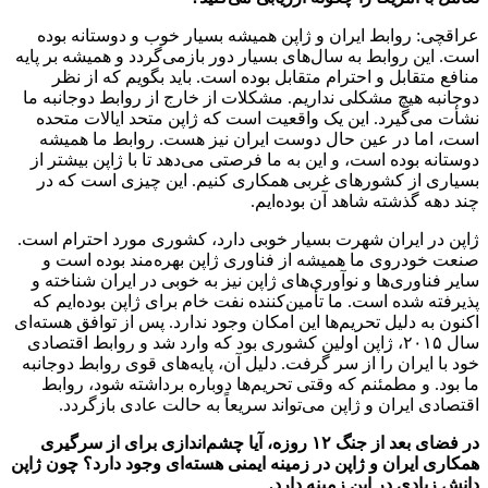
عراقچی: روابط ایران و ژاپن همیشه بسیار خوب و دوستانه بوده
است. این روابط به سال‌های بسیار دور بازمی‌گردد و همیشه بر پایه
منافع متقابل و احترام متقابل بوده است. باید بگویم که از نظر
دوجانبه هیچ مشکلی نداریم. مشکلات از خارج از روابط دوجانبه ما
نشأت می‌گیرد. این یک واقعیت است که ژاپن متحد ایالات متحده
است، اما در عین حال دوست ایران نیز هست. روابط ما همیشه
دوستانه بوده است، و این به ما فرصتی می‌دهد تا با ژاپن بیشتر از
بسیاری از کشورهای غربی همکاری کنیم. این چیزی است که در
چند دهه گذشته شاهد آن بوده‌ایم.
ژاپن در ایران شهرت بسیار خوبی دارد، کشوری مورد احترام است.
صنعت خودروی ما همیشه از فناوری ژاپن بهره‌مند بوده است و
سایر فناوری‌ها و نوآوری‌های ژاپن نیز به خوبی در ایران شناخته و
پذیرفته شده است. ما تأمین‌کننده نفت خام برای ژاپن بوده‌ایم که
اکنون به دلیل تحریم‌ها این امکان وجود ندارد. پس از توافق هسته‌ای
سال ۲۰۱۵، ژاپن اولین کشوری بود که وارد شد و روابط اقتصادی
خود با ایران را از سر گرفت. دلیل آن، پایه‌های قوی روابط دوجانبه
ما بود. و مطمئنم که وقتی تحریم‌ها دوباره برداشته شود، روابط
اقتصادی ایران و ژاپن می‌تواند سریعاً به حالت عادی بازگردد.
در فضای بعد از جنگ ۱۲ روزه، آیا چشم‌اندازی برای از سرگیری
همکاری ایران و ژاپن در زمینه ایمنی هسته‌ای وجود دارد؟ چون ژاپن
دانش زیادی در این زمینه دارد.