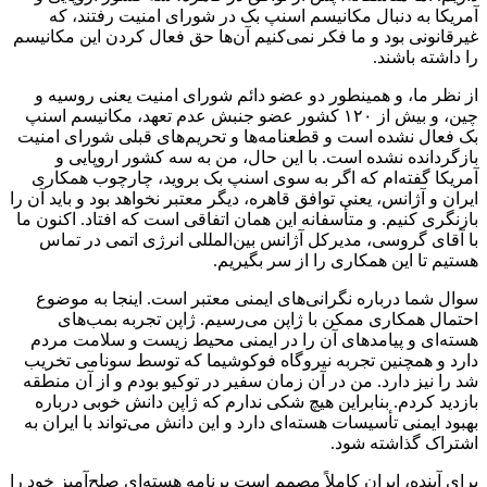
آمریکا به دنبال مکانیسم اسنپ بک در شورای امنیت رفتند، که
غیرقانونی بود و ما فکر نمی‌کنیم آن‌ها حق فعال کردن این مکانیسم
را داشته باشند.
از نظر ما، و همینطور دو عضو دائم شورای امنیت یعنی روسیه و
چین، و بیش از ۱۲۰ کشور عضو جنبش عدم تعهد، مکانیسم اسنپ
بک فعال نشده است و قطعنامه‌ها و تحریم‌های قبلی شورای امنیت
بازگردانده نشده است. با این حال، من به سه کشور اروپایی و
آمریکا گفته‌ام که اگر به سوی اسنپ بک بروید، چارچوب همکاری
ایران و آژانس، یعنی توافق قاهره، دیگر معتبر نخواهد بود و باید آن را
بازنگری کنیم. و متأسفانه این همان اتفاقی است که افتاد. اکنون ما
با آقای گروسی، مدیرکل آژانس بین‌المللی انرژی اتمی در تماس
هستیم تا این همکاری را از سر بگیریم.
سوال شما درباره نگرانی‌های ایمنی معتبر است. اینجا به موضوع
احتمال همکاری ممکن با ژاپن می‌رسیم. ژاپن تجربه بمب‌های
هسته‌ای و پیامدهای آن را در ایمنی محیط زیست و سلامت مردم
دارد و همچنین تجربه نیروگاه فوکوشیما که توسط سونامی تخریب
شد را نیز دارد. من در آن زمان سفیر در توکیو بودم و از آن منطقه
بازدید کردم. بنابراین هیچ شکی ندارم که ژاپن دانش خوبی درباره
بهبود ایمنی تأسیسات هسته‌ای دارد و این دانش می‌تواند با ایران به
اشتراک گذاشته شود.
برای آینده، ایران کاملاً مصمم است برنامه هسته‌ای صلح‌آمیز خود را