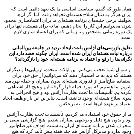
همان‌طور که گفتم، سیاست اساسی ما یک تعهد دائمی است که
ایران هرگز به دنبال سلاح هسته‌ای نخواهد رفت. اما اگر آن‌ها
بخواهند برخی جنبه‌های برنامه هسته‌ای ما برای اعتمادسازی محدود
شود، می‌توانیم این کار را انجام دهیم، اما نه برای همیشه، تنها برای
یک دوره زمانی مشخص و تا زمانی که برای اعتماد سازی لازم
است.
تعلیق بازرسی‌های آژانس باعث ایجاد تردید در جامعه بین‌المللی
درباره نیات هسته‌ای ایران شده است. ایران چگونه قصد دارد این
نگرانی‌ها را رفع و اعتماد به برنامه هسته‌ای خود را بازگرداند؟
از سوال شما تعجب می‌کنم. این ایالات متحده، اروپایی‌ها و دیگران
هستند که باید به ما اطمینان دهند که می‌توانیم از حق خود برای
استفاده صلح‌آمیز از فناوری هسته‌ای بدون بمباران و حمله بهره‌مند
شویم. ما هستیم که مورد حمله قرار گرفته‌ایم و هیچ کار اشتباهی
نکرده‌ایم. تأسیسات ما تحت نظارت آژانس بود و هیچ انحرافی به
سوی سلاح هسته‌ای وجود نداشته است. بنابراین این بار وظیفه ایجاد
اعتماد بر عهده آن‌ها است، نه برعکس.
ما از حقوق خود استفاده می‌کردیم، تأسیسات تحت نظارت آژانس
بود و بدون هیچ دلیل و توجیهی بمباران شدیم. هیچ گزارشی مبنی بر
منحرف شدن برنامه هسته‌ای ایران به سمت اهداف غیرصلح‌آمیز
وجود ندارد و مدیرکل آژانس هم چند هفته پیش تأیید کرد که هیچ