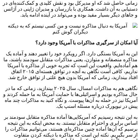
زمانی حاصل شد که او مدیرکل بود و نقش کلیدی و کمک‌کننده‌ای در
دستیابی به آن داشت. همکاری با بازرسان و مدیران ژاپنی در آژانس
و جاهای دیگر بسیار مفید بوده و می‌تواند در آینده ادامه یابد.
آیا امکان از سرگیری مذاکرات با آمریکا وجود دارد؟
این به آمریکا بستگی دارد. اگر رویکرد خود را تغییر دهند و آماده یک
مذاکره منصفانه و متوازن، یعنی مذاکرات متقابل سودمند باشند، ما
هم آماده‌ایم. واقعیت این است که تجربه خوبی از مذاکره با آمریکا
نداریم، کافی است نگاهی به آنچه در توافق هسته‌ای
۲۰۱۵
اتفاق
افتاد بیندازید، زمانی که آمریکا بدون هیچ علتی از توافق خارج شد.
نگاهی هم به مذاکرات امسال، سال ۲۰۲۵ بیندازید، زمانی که ما در
حال مذاکره بودیم و اسرائیلی‌ها با حمایت آمریکا به ما حمله کردند و
آمریکا نیز در حمله به آن‌ها پیوست. و نگاه کنید به مذاکرات چند ماه
پیش در نیویورک درباره مسئله اسنپ بک.
به این نتیجه رسیدیم که آمریکایی‌ها آماده مذاکره متقابل سودمند بر
اساس برابری و احترام متقابل نیستند. به محض اینکه به این نتیجه
برسیم که آن‌ها آماده چنین مذاکره‌ای هستند، می‌توانیم مذاکرات را
از سر بگیریم. نکته این است که مذاکره با دیکته کردن متفاوت