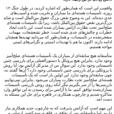
واقعیت این است که همان‌طور که اشاره کردید، در طول جنگ ۱۲
روزه، تأسیسات هسته‌ای ما بمباران و تخریب شده و آسیب‌های
جدی دیده‌اند. این به وضوح نقض بزرگ حقوق بین‌الملل است و شاید
بزرگ‌ترین نقض حقوق بین‌الملل باشد، زیرا یک تأسیسات هسته‌ای
صلح‌آمیز تحت نظارت آژانس بمباران شده است. این باعث ایجاد
خطرات و چالش‌های جدی شده است: خطر تشعشعات، مهمات
منفجرنشده در تأسیسات، و همان‌طور که می‌دانید تهدیدها همچنان
ادامه دارند. اکنون ما هم با تهدیدات امنیتی و نگرانی‌های ایمنی
مواجه هستیم.
متأسفانه هیچ سابقه‌ای از بمباران یک تأسیسات هسته‌ای صلح‌آمیز
وجود ندارد. بنابراین هیچ پروتکل یا دستورالعملی برای بازرسی چنین
تأسیساتی وجود ندارد. این سوال من از مدیرکل آژانس بود: آیا روش
یا پروتکلی برای بازرسی چنین تأسیساتی وجود دارد؟ آن‌ها گفتند نه،
چون سابقه‌ای وجود ندارد. این اولین بار است که یک تأسیسات
هسته‌ای صلح‌آمیز تحت نظارت بمباران می‌شود. بنابراین نمی‌توانیم
بازرسی‌ها را از سر بگیریم مگر آنکه روی روش بازرسی تأسیسات
بمباران‌شده توافق کنیم. ما با آژانس برای رسیدن به این توافق وارد
مذاکره شدیم و چارچوب همکاری در قاهره برای حل این مسئله به
دست آمد.
این مهم است که آژانس پذیرفت که به چارچوب جدید همکاری نیاز
داریم. اما متأسفانه، پس از توافق در قاهره، سه کشور اروپایی و