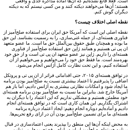
است. فعلاً قانع نشده‌ایم که آن‌ها آماده مذاکره جدی و واقعی
هستند؛ آن‌ها می‌خواهند دیکته کنند و من کسی نیستم که به دیکته
دیگران گوش کنم.
نقطه اصلی اختلاف چیست؟
نقطه اصلی این است که آمریکا حق ایران برای استفاده صلح‌آمیز از
فناوری هسته‌ای، از جمله غنی‌سازی، را به رسمیت بشناسد. این حق
ما بوده و همچنان طبق حقوق بین‌الملل حق ما است. ما عضو متعهد
ان پی تی هستیم و همانند ژاپن حق استفاده صلح‌آمیز از فناوری
هسته‌ای را داریم. ژاپن نیز عضو متعهد ان پی تی است و از حق خود
بهره‌مند است. ما فقط حق خود را می‌خواهیم و می‌خواهیم از آن
استفاده کنیم، و این تحت نظارت کامل آژانس انجام می‌شود.
در توافق هسته‌ای ۲۰۱۵، حتی اقداماتی فراتر از ان پی تی و پروتکل
اضافی را پذیرفتیم تا اعتماد بیشتری نسبت به صلح‌آمیز بودن برنامه
ما ایجاد شود و امکانات نظارتی بیشتری به آژانس دادیم، اما باز هم
آمریکا خارج شد. بنابراین ما نسبت به صلح‌آمیز بودن برنامه هسته‌ای
خود مطمئن هستیم و مشکلی نداریم که این اعتماد را با دیگران به
اشتراک بگذاریم. این همان کاری است که در توافق هسته‌ای انجام
دادیم و آماده‌ایم دوباره انجام دهیم: ایجاد اعتماد درباره برنامه
هسته‌ای ما برای تضمین صلح‌آمیز بودن آن در ازای رفع تحریم‌ها.
به محض اینکه آن‌ها این منطق را بپذیرند یعنی اعتمادسازی در قبال
برنامه هسته‌ای صلح‌آمیز ایران در ازای رفع تحریم‌ها، می‌توانیم