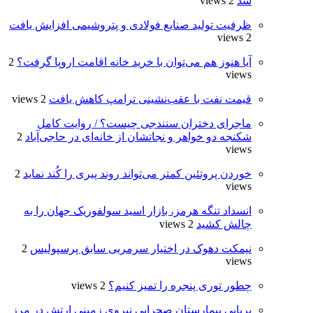
شد
2 views
ظرفیت تولید صنایع فولادی و پتروشیمی افزایش یافت
2 views
آیا هنوز هم می‌توان با خرید خانه اقامت اروپا گرفت؟
2
views
قیمت نفت با عقب‌نشینی ترامپ کاهش یافت
2 views
ماجرای دختران سنندجی چیست؟ / روایت کامل
شکنجه دو خواهر و نجاتشان از خانه‌ای در حاجی‌آباد
2
views
خوردن پروتئین کمتر می‌تواند روند پیری را کُند نماید
2
views
انسداد تنگه هرمز، بازار اسید سولفوریک جهان را به
چالش کشید
2 views
نیمکت دهوک در اختیار سرمربی سابق پرسپولیس
2
views
چطور توری پنجره را تمیز کنیم؟
2 views
برپایی بیمارستان صحرایی نیروی زمینی ارتش در مرز