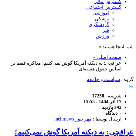
گسترش مالی
گسترش اجتماعی
آموزشی
پزشکی
گردشگری
هنر
ورزش
شما اینجا هستید »
صفحه اصلی »
عراقچی: به دیکته آمریکا گوش نمی‌کنیم؛ مذاکره فقط بر
اساس حقوق هسته‌ای
گروه :
سیاست و جامعه
پ
شناسه :
17258
17 آذر 1404 - 15:55
392 بازدید
۰
دیدگاه
ارسال توسط :
مهر نیوز mehrnews
عراقچی: به دیکته آمریکا گوش نمی‌کنیم؛