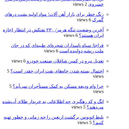
خسروی
2 views
زنگ خطر برای بازار آهن آلات؛ مواد اولیه پشت درهای
گمرک
6 views
آخرین وضعیت تنگه هرمز/ ۲۳۰ نفتکش در انتظار اجازه
ایران هستند؟
6 views
فراجا: سپاه پاسداران شجره‌ای طیبه‌ای که در جان
ملت ریشه دوانیده است
6 views
تعدیل نیرو در کمین شاغلان صنعت خودرو
6 views
احتمال بسته شدن چاه‌های نفت ایران چقدر است؟
5
views
چرا وام ودیعه مسکن به کمک مستأجران نمی‌آید؟
5
views
انگ و کد رهگیری چه اطلاعاتی به خریدار طلای آب‌شده
می‌دهند؟
5 views
بلیط اتوبوس برگشت اربعین را چه زمانی و چطور تهیه
کنیم؟
5 views