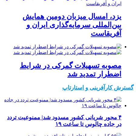
یزد، امسال میزبان دومین همایش
بین‌المللی سرمایه‌گذاری ایران و
آفریقاست
مصوبه تسهیلات گمرکی در شرایط
اضطرار تمدید شد
گسترش کارآفرینی و استارتاپ
۴ محور شریانی کشور مسدود شد| ممنوعیت تردد
در جاده چالوس تا ساعت ۱۹