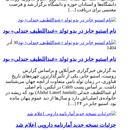
دانشگاه‌ها و استادان حوزه و دانشگاه برگزار شد و فرصت
مغتنمی برای دریافت […]
نام استیو جابز در بدو تولد «عبداللطیف جندلی» بود
30 آذر
1404
نام استیو جابز در بدو تولد «عبداللطیف جندلی» بود
به گزارش خبرگزاری خبرآنلاین و براساس گزارش
زومیت، استیو جابز، یکی از تأثیرگذارترین چهره‌های تاریخ
فناوری، در زمان تولد نامی متفاوت از آنچه جهان می‌شناسد
داشت. بر اساس پست Caleb در ایکس، نام اصلی
او عبداللطیف جندلی (Abdul Lateef Jandali) بود که ریشه در
خانواده‌ی اصلی‌اش دارد و سال‌ها از دید عموم پنهان مانده
بود. استیو جابز در ۲۴ […]
جزئیات نسخه جدید آمارنامه دارویی اعلام شد