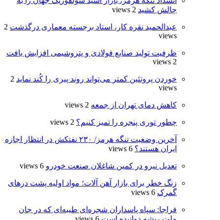
انسداد تنگه هرمز، بازار اسید سولفوریک جهان را به
چالش کشید
2 views
عبدالحمید نقره کار، استاد برجسته معماری درگذشت
2
views
ظرفیت تولید صنایع فولادی و پتروشیمی افزایش یافت
2 views
خوردن پروتئین کمتر می‌تواند روند پیری را کُند نماید
2
views
کاهش دمای تهران از جمعه
2 views
چطور توری پنجره را تمیز کنیم؟
2 views
آخرین وضعیت تنگه هرمز/ ۲۳۰ نفتکش در انتظار اجازه
ایران هستند؟
6 views
تعدیل نیرو در کمین شاغلان صنعت خودرو
6 views
زنگ خطر برای بازار آهن آلات؛ مواد اولیه پشت درهای
گمرک
6 views
فراجا: سپاه پاسداران شجره‌ای طیبه‌ای که در جان
ملت ریشه دوانیده است
6 views