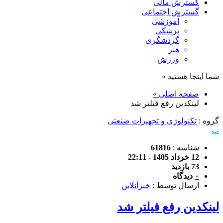
گسترش مالی
گسترش اجتماعی
آموزشی
پزشکی
گردشگری
هنر
ورزش
شما اینجا هستید »
صفحه اصلی »
لینکدین رفع فیلتر شد
گروه :
تکنولوژی و تجهیزات صنعتی
پ
شناسه :
61816
12 خرداد 1405 - 22:11
73 بازدید
۰
دیدگاه
ارسال توسط :
خبرآنلاین
لینکدین رفع فیلتر شد